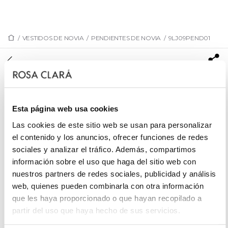
/
VESTIDOS DE NOVIA
/
PENDIENTES DE NOVIA
/
9LJ09PEND01
9LJ09PEND01
Pendiente de novia largo y estilo elegante.
Realizado en plata y perla.Outfit MB Accesorios
Esta página web usa cookies
bridal.
Las cookies de este sitio web se usan para personalizar
el contenido y los anuncios, ofrecer funciones de redes
sociales y analizar el tráfico. Además, compartimos
PIDE CITA
información sobre el uso que haga del sitio web con
nuestros partners de redes sociales, publicidad y análisis
web, quienes pueden combinarla con otra información
que les haya proporcionado o que hayan recopilado a
partir del uso que haya hecho de sus servicios.