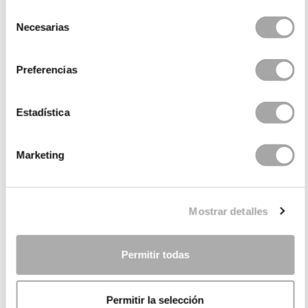
Selección
Necesarias
de
consentimiento
Preferencias
Estadística
Marketing
CATEGORÍAS
¿NECESITAS AYUDA?
Mostrar detalles
PUNTOS DE VENTA
Permitir todas
EMPRESA
Permitir la selección