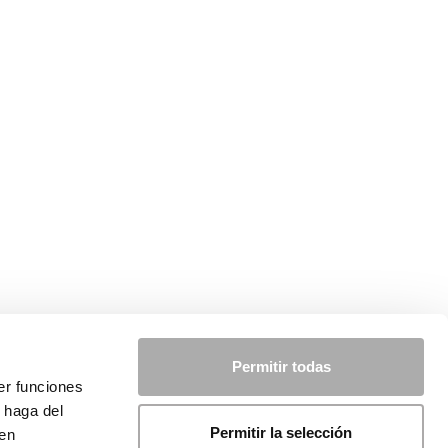
Permitir todas
er funciones
 haga del
Permitir la selección
den