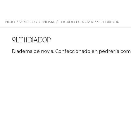
INICIO
/
VESTIDOS DE NOVIA
/
TOCADO DE NOVIA
/
9LT11DIAD0P
9LT11DIAD0P
Diadema de novia. Confeccionado en pedrería com