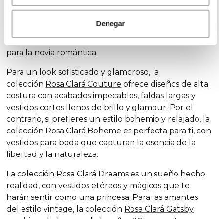
Descubre nuestras exclusivas colecciones de
vestidos de novia, diseñadas para cada estilo y
Denegar
personalidad: la colección
Rosa Clará Soft
se destaca
por su elegancia sutil y detalles delicados, ideales
para la novia romántica.
Para un look sofisticado y glamoroso, la
colección
Rosa Clará Couture
ofrece diseños de alta
costura con acabados impecables, faldas largas y
vestidos cortos llenos de brillo y glamour. Por el
contrario, si prefieres un estilo bohemio y relajado, la
colección
Rosa Clará Boheme
es perfecta para ti, con
vestidos para boda que capturan la esencia de la
libertad y la naturaleza.
La colección
Rosa Clará Dreams
es un sueño hecho
realidad, con vestidos etéreos y mágicos que te
harán sentir como una princesa. Para las amantes
del estilo vintage, la colección
Rosa Clará Gatsby