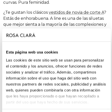
curvas. Pura feminidad.
¿Te gustan los clásicos
vestidos de novia de corte A
?
Estás de enhorabuena.
A line
es una de las siluetas
que mejor sienta a la mayoría de las complexiones y
que, temporada tras temporada, figura entre
nuestras colecciones, siempre con dosis extra de
feminidad y sorprendentes acabados que renuevan
la tradición con toques chic y de fantasía, sin dejar de
Esta página web usa cookies
lado el glamur.
Las cookies de este sitio web se usan para personalizar
En cambio, si te declaras
minimal
bride,
serás
el contenido y los anuncios, ofrecer funciones de redes
partidaria del “menos es más” y considerarás que
sociales y analizar el tráfico. Además, compartimos
entre los
vestidos de novia sencillos
hallarás tu mejor
información sobre el uso que haga del sitio web con
aliado. ¡Te gustará la frescura de los conjuntos Rosa
nuestros partners de redes sociales, publicidad y análisis
Clará Soft!
web, quienes pueden combinarla con otra información
que les haya proporcionado o que hayan recopilado a
Mientras que si habéis escogido los meses más fríos
partir del uso que haya hecho de sus servicios.
del año -alejándoos de la época más cotizada para
bodas, bautizos y comuniones- para vuestra unión