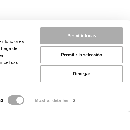
Permitir todas
er funciones
 haga del
Permitir la selección
den
r del uso
Denegar
ng
Mostrar detalles
de Cookies