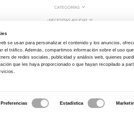
CATEGORÍAS
¿NECESITAS AYUDA?
PUNTOS DE VENTA
ies
web se usan para personalizar el contenido y los anuncios, ofrec
EMPRESA
ar el tráfico. Además, compartimos información sobre el uso que
tners de redes sociales, publicidad y análisis web, quienes pue
ación que les haya proporcionado o que hayan recopilado a parti
vicios.
Preferencias
Estadística
Marketi
osa Clará | Since 1995
·
Información legal
·
Política de Privacidad
·
Política 