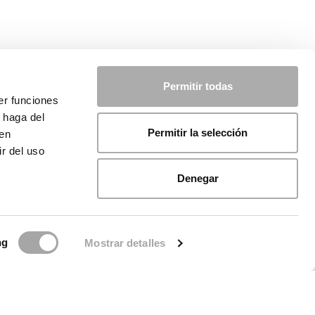
Permitir todas
er funciones
 haga del
Permitir la selección
den
r del uso
Denegar
ng
Mostrar detalles
de Cookies