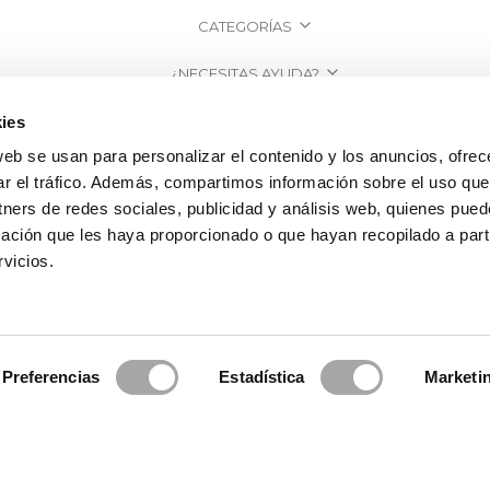
CATEGORÍAS
¿NECESITAS AYUDA?
PUNTOS DE VENTA
ies
web se usan para personalizar el contenido y los anuncios, ofrec
EMPRESA
ar el tráfico. Además, compartimos información sobre el uso que
tners de redes sociales, publicidad y análisis web, quienes pue
ación que les haya proporcionado o que hayan recopilado a parti
vicios.
Preferencias
Estadística
Marketi
osa Clará | Since 1995
·
Información legal
·
Política de Privacidad
·
Política 