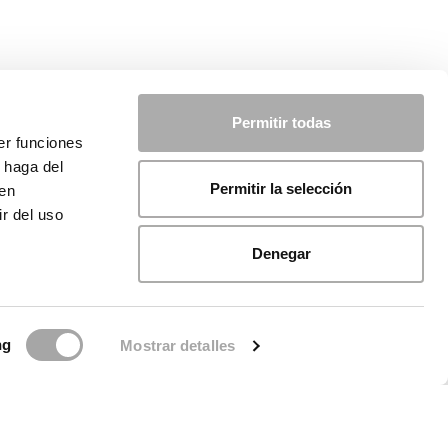
Permitir todas
er funciones
 haga del
Permitir la selección
den
r del uso
Denegar
ng
Mostrar detalles
de Cookies