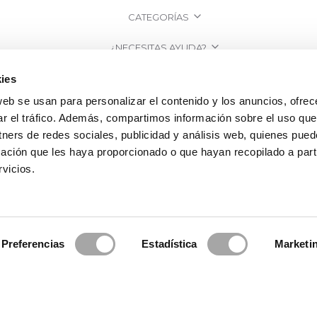
CATEGORÍAS
¿NECESITAS AYUDA?
PUNTOS DE VENTA
ies
web se usan para personalizar el contenido y los anuncios, ofrec
EMPRESA
ar el tráfico. Además, compartimos información sobre el uso que
tners de redes sociales, publicidad y análisis web, quienes pue
ación que les haya proporcionado o que hayan recopilado a parti
vicios.
Preferencias
Estadística
Marketi
osa Clará | Since 1995
·
Información legal
·
Política de Privacidad
·
Política 