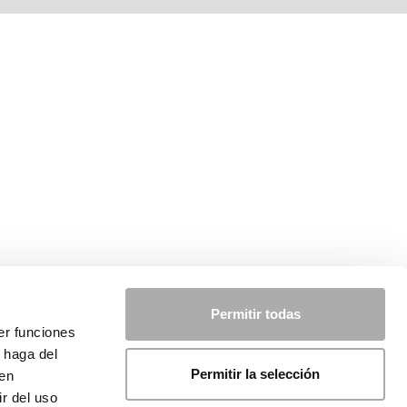
Permitir todas
er funciones
 haga del
Permitir la selección
den
r del uso