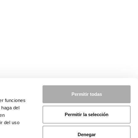
Permitir todas
er funciones
 haga del
Permitir la selección
den
r del uso
Denegar