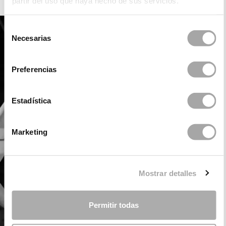
partir del uso que haya hecho de sus servicios.
Selección
Necesarias
de
consentimiento
Preferencias
Estadística
Marketing
Mostrar detalles
Permitir todas