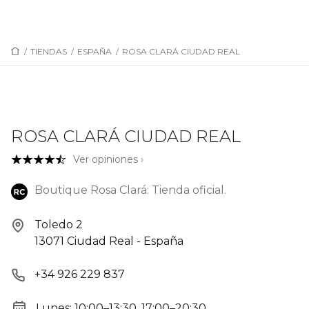
/
TIENDAS
/
ESPAÑA
/
ROSA CLARÁ CIUDAD REAL
ROSA CLARÁ CIUDAD REAL
Ver opiniones ›
Boutique Rosa Clará: Tienda oficial.
Toledo 2
13071 Ciudad Real - España
+34 926 229 837
Lunes: 10:00–13:30, 17:00–20:30