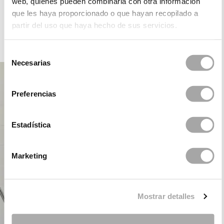
web, quienes pueden combinarla con otra información
ROSA CLARÁ DREAMS
que les haya proporcionado o que hayan recopilado a
partir del uso que haya hecho de sus servicios.
FIESTA
Selección
Necesarias
de
consentimiento
Preferencias
Estadística
Marketing
Mostrar detalles