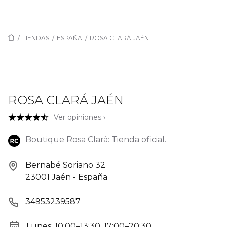
/
TIENDAS
/
ESPAÑA
/
ROSA CLARÁ JAÉN
ROSA CLARÁ JAÉN
Ver opiniones ›
Boutique Rosa Clará: Tienda oficial.
Bernabé Soriano 32
23001 Jaén - España
34953239587
Lunes: 10:00–13:30, 17:00–20:30