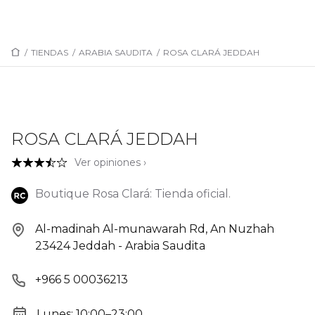
/
TIENDAS
/
ARABIA SAUDITA
/
ROSA CLARÁ JEDDAH
ROSA CLARÁ JEDDAH
Ver opiniones ›
Boutique Rosa Clará: Tienda oficial.
Al-madinah Al-munawarah Rd, An Nuzhah
23424 Jeddah - Arabia Saudita
+966 5 00036213
Lunes: 10:00–23:00