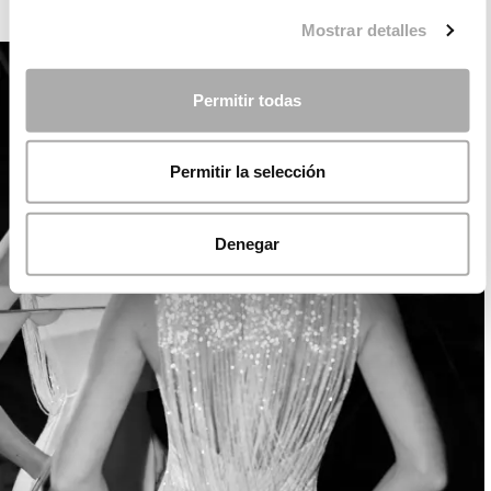
ROSA CLARÁ SOFT
Mostrar detalles
Permitir todas
Permitir la selección
Denegar