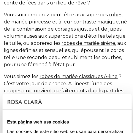
conte de fées dans un lieu de rêve ?
Vous succomberez peut-être aux superbes
robes
de mariée princesse
et à leur contraste magique, né
de la combinaison de corsages ajustés et de jupes
volumineuses aux superpositions d’étoffes tels que
le tulle, ou adorerez les
robes de mariée sirène
, aux
lignes définies et sensuelles, qui épousent le corps
telle une seconde peau et subliment les courbes,
pour une féminité à l’état pur.
Vous aimez les
robes de mariée classiques
A-line
?
C’est votre jour de chance.
A-line
est l’une des
coupes qui convient parfaitement à la plupart des
complexions et qui, saison après saison, est à
l’honneur dans nos collections. Une dose extra de
féminité et des finitions surprenantes renouvellent
la tradition grâce à des touches chic et de fantaisie,
Esta página web usa cookies
sans renoncer au glamour.
Las cookies de este sitio web se usan para personalizar