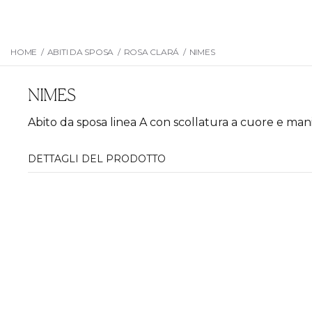
HOME
/
ABITI DA SPOSA
/
ROSA CLARÁ
/
NIMES
NIMES
Abito da sposa linea A con scollatura a cuore e man
DETTAGLI DEL PRODOTTO