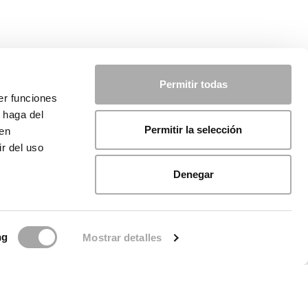
Permitir todas
er funciones
 haga del
Permitir la selección
den
r del uso
Denegar
ng
Mostrar detalles
ca sui cookie