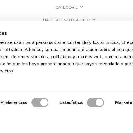
CATEGORIE
HAI BISOGNO DI AIUTO?
PUNTI VENDITA
ies
web se usan para personalizar el contenido y los anuncios, ofrec
AZIENDA
ar el tráfico. Además, compartimos información sobre el uso que
tners de redes sociales, publicidad y análisis web, quienes pue
ación que les haya proporcionado o que hayan recopilado a parti
vicios.
Preferencias
Estadística
Marketi
a Clará | Since 1995
·
Informazioni legali
·
Informativa sulla Privacy
·
Politi