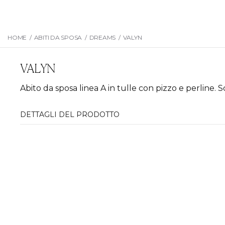
HOME
/
ABITI DA SPOSA
/
DREAMS
/
VALYN
VALYN
Abito da sposa linea A in tulle con pizzo e perline. 
DETTAGLI DEL PRODOTTO