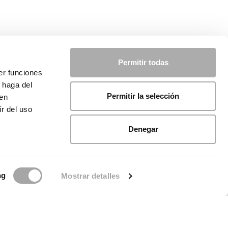
Permitir todas
er funciones
 haga del
Permitir la selección
den
r del uso
Denegar
ng
Mostrar detalles
ca sui cookie