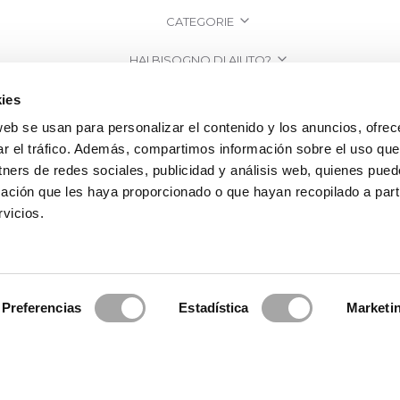
CATEGORIE
HAI BISOGNO DI AIUTO?
PUNTI VENDITA
ies
web se usan para personalizar el contenido y los anuncios, ofrec
AZIENDA
ar el tráfico. Además, compartimos información sobre el uso que
tners de redes sociales, publicidad y análisis web, quienes pue
ación que les haya proporcionado o que hayan recopilado a parti
vicios.
Preferencias
Estadística
Marketi
a Clará | Since 1995
·
Informazioni legali
·
Informativa sulla Privacy
·
Politi