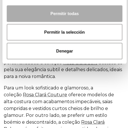
experiência agradável, devido à variedade de opções
disponíveis, ou uma tarefa avassaladora, devido à
Permitir todas
infinidade de modelos disponíveis. Na Rosa Clará,
concebemos vestidos de noiva a pensar na
diversidade de noivas e estilos, para que cada noiva
Permitir la selección
encontre o vestido ideal para celebrar o seu amor.
Descubra as nossas coleções exclusivas de vestidos
Denegar
de noiva, concebidas para todos os estilos e
personalidades: a coleção
Rosa Clará Soft
destaca-se
pela sua elegância subtil e detalhes delicados, ideais
para a noiva romântica.
Para um
look
sofisticado e glamoroso, a
coleção
Rosa Clará Couture
oferece modelos de
alta-costura com acabamentos impecáveis, saias
compridas e vestidos curtos cheios de brilho e
glamour
. Por outro lado, se preferir um estilo
boémio e descontraído, a coleção
Rosa Clará