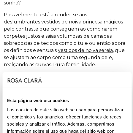
sonho?
Possivelmente está a render-se aos
deslumbrantes
vestidos de noiva princesa
mágicos
pelo contraste que conseguem ao combinarem
corpetes justos e saias volumosas de camadas
sobrepostas de tecidos como o tule ou então adora
os definidos e sensuais
vestidos de noiva sereia
, que
se ajustam ao corpo como uma segunda pele,
realçando as curvas. Pura feminilidade.
Gosta dos clássicos
vestidos de noiva de corte em A
?
Está com sorte.
A line
é uma das silhuetas que
melhor se adapta à maioria dos tons de pele e que,
estação após estação, aparece nas nossas coleções,
Esta página web usa cookies
sempre com uma dose extra de feminilidade e
Las cookies de este sitio web se usan para personalizar
acabamentos surpreendentes que renovam a
el contenido y los anuncios, ofrecer funciones de redes
tradição com toques chiques e de fantasia, sem
sociales y analizar el tráfico. Además, compartimos
deixar o
glamour
de lado.
información sobre el uso que haga del sitio web con