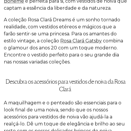
Boheme
é perfeita para si, com vestidos de noiva que
captam a essência da liberdade e da natureza.
A coleção Rosa Clará Dreams é um sonho tornado
realidade, com vestidos etéreos e mágicos que a
farão sentir-se uma princesa. Para os amantes do
estilo
vintage
, a coleção
Rosa Clará Gatsby
combina
o
glamour
dos anos 20 com um toque moderno.
Encontre o vestido perfeito para o seu grande dia
nas nossas variadas coleções.
Descubra os acessórios para vestidos de noiva da Rosa
Clará
A maquilhagem e o penteado são essenciais para o
look
final de uma noiva, sendo que os nossos
acessórios para vestidos de noiva vão ajudá-la a
realçá-lo. Dê um toque de elegância e brilho ao seu
rosto com os nossos delicados
brincos de noiva