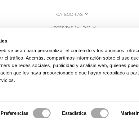
CATEGORÍAS
¿NECESITAS AYUDA?
ies
PUNTOS DE VENTA
web se usan para personalizar el contenido y los anuncios, ofrec
EMPRESA
ar el tráfico. Además, compartimos información sobre el uso que
tners de redes sociales, publicidad y análisis web, quienes pue
ación que les haya proporcionado o que hayan recopilado a parti
vicios.
Preferencias
Estadística
Marketi
osa Clará | Since 1995
·
Información legal
·
Política de Privacidad
·
Política 