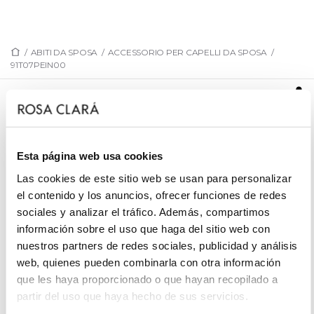
/
ABITI DA SPOSA
/
ACCESSORIO PER CAPELLI DA SPOSA
/
91T07PEIN00
91T07PEIN00
Pettinino gioiello da sposa in stile romantico
realizzato in strass. Un esclusivo outfit Rosa Clará
Esta página web usa cookies
Cocktail.
Las cookies de este sitio web se usan para personalizar
el contenido y los anuncios, ofrecer funciones de redes
sociales y analizar el tráfico. Además, compartimos
información sobre el uso que haga del sitio web con
PRENOTA UN APPUNTAMENTO
nuestros partners de redes sociales, publicidad y análisis
web, quienes pueden combinarla con otra información
que les haya proporcionado o que hayan recopilado a
partir del uso que haya hecho de sus servicios.